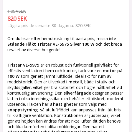
1 094 SEK
820 SEK
820 SEK
Lägsta pris de senaste 30 dagarna
Om du letar efter hemutrustning till basta pris, missa inte
Stående Fläkt Tristar VE-5975 Silver 100 W
och det breda
urvalet av diverse husgeråd!
Tristar VE-5975
är en robust och funktionell
golvfläkt
för
effektiv ventilation i hem och kontor, tack vare en
motor på
100 W
som ger ett jämnt luftflöde, idealiskt för rum av
medelstorlek. Den är tillverkad i
metall
, både i stativ och
skyddsgaller, vilket ger bra stabilitet och högre hållbarhet vid
kontinuerlig användning. Den
silverfärgade
designen passar
lätt in i olika inredningsstilar och behåller ett diskret, modernt
utseende. Fläkten har
3 hastigheter
som väljs med
knappstyrning
, så att luftflödet kan anpassas från lätt bris
till kraftigare ventilation. Konstruktionen är
justerbar
, vilket
gör att höjden kan ändras för att rikta luften dit den behövs
och öka komforten i olika möbleringar. Den har ett