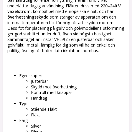
bärhandtag
för enkel förflyttning mellan rum, vilket
underlättar daglig användning. Fläkten drivs med
220–240 V
växelström
, kompatibel med europeiska elnät, och har
överhettningsskydd
som stänger av apparaten om den
interna temperaturen blir för hög för att skydda motorn.
Dess fot för placering på
golv
och golvmodellens utformning
ger god stabilitet under drift, även vid högsta hastighet.
Sammantaget är Tristar VE-5975 en justerbar och säker
golvfläkt i metall, lämplig för dig som vill ha en enkel och
pålitlig lösning för bättre luftcirkulation inomhus.
Egenskaper:
Justerbar
Skydd mot överhettning
Kontroll med knappar
Handtag
Typ:
Stående Fläkt
Fläkt
Färg:
Silver
Silvrig