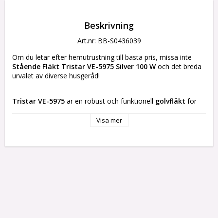
Beskrivning
Art.nr: BB-S0436039
Om du letar efter hemutrustning till basta pris, missa inte 
Stående Fläkt Tristar VE-5975 Silver 100 W
 och det breda 
urvalet av diverse husgeråd!
Tristar VE-5975
 är en robust och funktionell 
golvfläkt
 för 
effektiv ventilation i hem och kontor, tack vare en 
motor på 
100 W
 som ger ett jämnt luftflöde, idealiskt för rum av 
Visa mer
medelstorlek. Den är tillverkad i 
metall
, både i stativ och 
skyddsgaller, vilket ger bra stabilitet och högre hållbarhet vid 
kontinuerlig användning. Den 
silverfärgade
 designen passar 
lätt in i olika inredningsstilar och behåller ett diskret, modernt 
utseende. Fläkten har 
3 hastigheter
 som väljs med 
knappstyrning
, så att luftflödet kan anpassas från lätt bris 
till kraftigare ventilation. Konstruktionen är 
justerbar
, vilket 
gör att höjden kan ändras för att rikta luften dit den behövs 
och öka komforten i olika möbleringar. Den har ett 
bärhandtag
 för enkel förflyttning mellan rum, vilket 