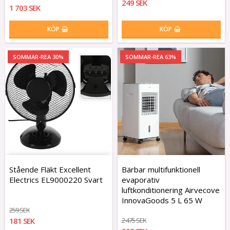
249 SEK
1 703 SEK
KÖP
KÖP
SOMMAR-REA 30%
SOMMAR-REA 63%
Stående Fläkt Excellent
Bärbar multifunktionell
Electrics EL9000220 Svart
evaporativ
luftkonditionering Airvecove
InnovaGoods 5 L 65 W
259 SEK
181 SEK
2 475 SEK