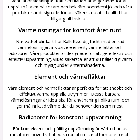
ventilationslösningar. Rätt ventilation är avgörande för att
upprätthålla en hälsosam och bekväm boendemiljö, och våra
produkter är designade för att säkerställa att du alltid har
tillgång till frisk luft.
Värmelösningar för komfort året runt
När vädret blir kallt har Kalluft.se dig täckt med en rad
värmelösningar, inklusive element, värmefläktar och
radiatorer. Våra produkter är designade för att ge effektiv och
effektiv uppvärmning, vilket säkerställer att du håller dig varm
och mysig under vintermånaderna.
Element och värmefläktar
Våra element och värmefläktar är perfekta för att snabbt och
effektivt värma upp alla utrymmen. Dessa bärbara
värmelösningar är idealiska för användning i olika rum, och
ger målinriktad värme där du behöver den som mest.
Radiatorer för konstant uppvärmning
För konsekvent och pålitlig uppvärmning är vårt utbud av
radiatorer oöverträffat. Våra radiatorer är utformade för att