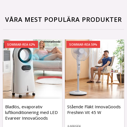
VÅRA MEST POPULÄRA PRODUKTER
SOMMAR-REA 62%
SOMMAR-REA 59%
Bladlös, evaporativ
Stående Fläkt InnovaGoods
luftkonditionering med LED
Freshinn Vit 45 W
Evareer InnovaGoods
1 100 SEK