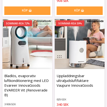
908 SEK
KÖP
KÖP
SOMMAR-REA 72%
SOMMAR-REA 59%
Bladlös, evaporativ
Uppladdningsbar
luftkonditionering med LED
ultraljudsluftfuktare
Evareer InnovaGoods
Vaupure InnovaGoods
EVAREER Vit (Renoverade
B)
825 SEK
3 906 SEK
340 SEK