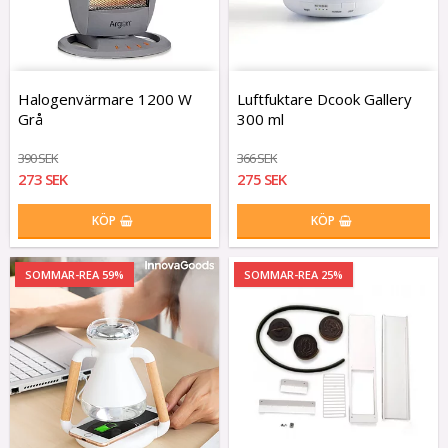
Halogenvärmare 1200 W
Luftfuktare Dcook Gallery
Grå
300 ml
390 SEK
366 SEK
273 SEK
275 SEK
KÖP
KÖP
SOMMAR-REA 59%
SOMMAR-REA 25%