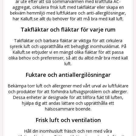
är ute efter att slå sommarvärmen med kraftfulla AC-
aggregat, cirkulera frisk luft med takfläktar eller skapa en
bekväm hemmiljö med luftfuktare och anti-allergilösningar,
har Kalluft.se allt du behöver för att må bra med kall luft.
Takfläktar och fläktar för varje rum
Takfläktar och bärbara fläktar är viktiga för att cirkulera
syrerik luft och upprätthålla ett behagligt inomhusklimat. På
Kalluft.se erbjuder vi en mängd olika fläktar för att passa
olika behov och preferenser, så att du alltid mår bra med kall
luft.
Fuktare och antiallergilösningar
Bekämpa torr luft och allergener med vårt urval av luftfuktare
och produkter för att förhindra luftvägsproblem och allergier.
Dessa enheter är designade för att tillföra fukt till luften,
hjälpa dig att andas lättare och upprätthålla ett
hälsosammare boende.
Frisk luft och ventilation
Håll din inomhusluft fräsch och ren med våra