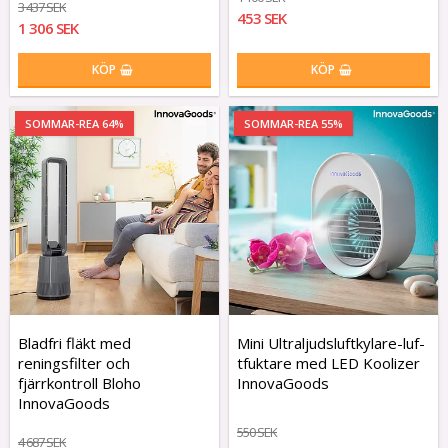
3 437 SEK
453 SEK
1 306 SEK
KÖP
KÖP
SOMMAR-REA 64%
SOMMAR-REA 55%
Bladfri fläkt med
Mini U­l­t­r­a­l­j­u­d­s­l­u­f­t­k­y­l­a­r­e­-­l­u­f­
reningsfilter och
t­f­u­k­t­a­r­e med LED Koolizer
fjärrkontroll Bloho
InnovaGoods
InnovaGoods
550 SEK
4 687 SEK