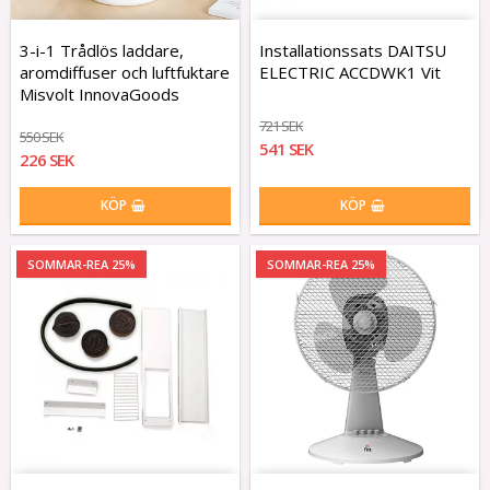
3-i-1 Trådlös laddare,
Installationssats DAITSU
aromdiffuser och luftfuktare
ELECTRIC ACCDWK1 Vit
Misvolt InnovaGoods
721 SEK
550 SEK
541 SEK
226 SEK
KÖP
KÖP
SOMMAR-REA 25%
SOMMAR-REA 25%