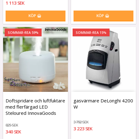
1 113 SEK
KÖP
KÖP
SOMMAR-REA 59%
SOMMAR-REA 15%
Doftspridare och luftfuktare
gasvärmare DeLonghi 4200
med flerfärgad LED
W
Steloured InnovaGoods
3 792 SEK
825 SEK
3 223 SEK
340 SEK