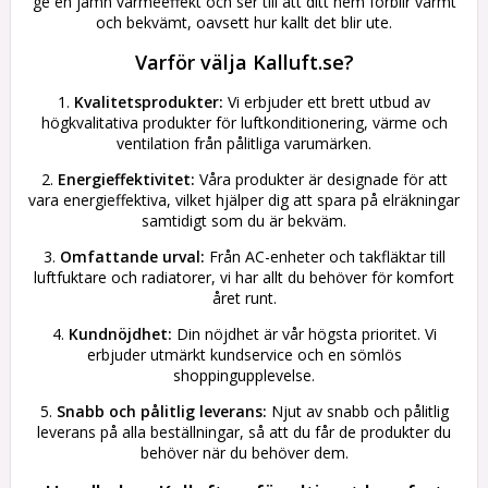
ge en jämn värmeeffekt och ser till att ditt hem förblir varmt
och bekvämt, oavsett hur kallt det blir ute.
Varför välja Kalluft.se?
1.
Kvalitetsprodukter:
Vi erbjuder ett brett utbud av
högkvalitativa produkter för luftkonditionering, värme och
ventilation från pålitliga varumärken.
2.
Energieffektivitet:
Våra produkter är designade för att
vara energieffektiva, vilket hjälper dig att spara på elräkningar
samtidigt som du är bekväm.
3.
Omfattande urval:
Från AC-enheter och takfläktar till
luftfuktare och radiatorer, vi har allt du behöver för komfort
året runt.
4.
Kundnöjdhet:
Din nöjdhet är vår högsta prioritet. Vi
erbjuder utmärkt kundservice och en sömlös
shoppingupplevelse.
5.
Snabb och pålitlig leverans:
Njut av snabb och pålitlig
leverans på alla beställningar, så att du får de produkter du
behöver när du behöver dem.