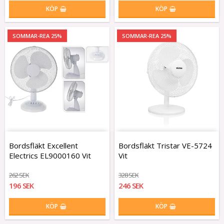
KÖP
KÖP
SOMMAR-REA 25%
SOMMAR-REA 25%
Bordsfläkt Excellent
Bordsfläkt Tristar VE-5724
Electrics EL9000160 Vit
Vit
262 SEK
328 SEK
196 SEK
246 SEK
KÖP
KÖP