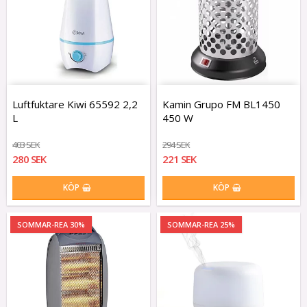
Luftfuktare Kiwi 65592 2,2
Kamin Grupo FM BL1450
L
450 W
403 SEK
294 SEK
280 SEK
221 SEK
KÖP
KÖP
SOMMAR-REA 30%
SOMMAR-REA 25%