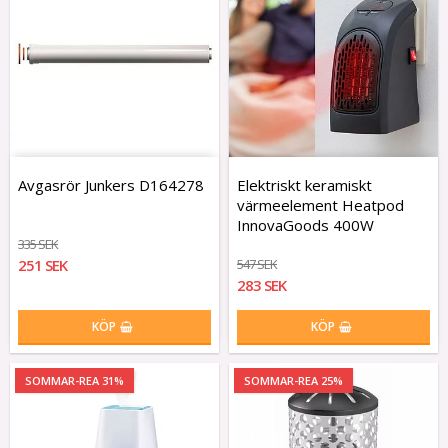
Avgasrör Junkers D164278
Elektriskt keramiskt
värmeelement Heatpod
InnovaGoods 400W
335 SEK
251 SEK
547 SEK
283 SEK
KÖP
KÖP
SOMMAR-REA 31%
SOMMAR-REA 25%