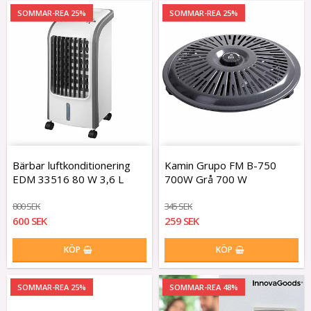
SOMMAR-REA 25%
SOMMAR-REA 25%
Bärbar luftkonditionering
Kamin Grupo FM B-750
EDM 33516 80 W 3,6 L
700W Grå 700 W
800 SEK
345 SEK
600 SEK
259 SEK
KÖP
KÖP
SOMMAR-REA 25%
SOMMAR-REA 48%