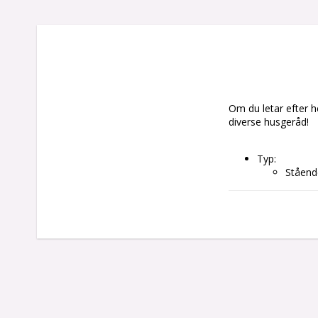
Om du letar efter he
diverse husgeråd!
Typ: 
Ståend
Fläkt
Färg: Vit
Egenskaper: 
Inbygg
Justerb
Med fjä
Av/på-
Glidbe
Handt
Nattlä