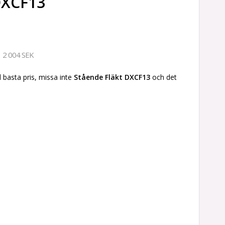
DXCF13
2 004 SEK
l basta pris, missa inte
Stående Fläkt DXCF13
och det