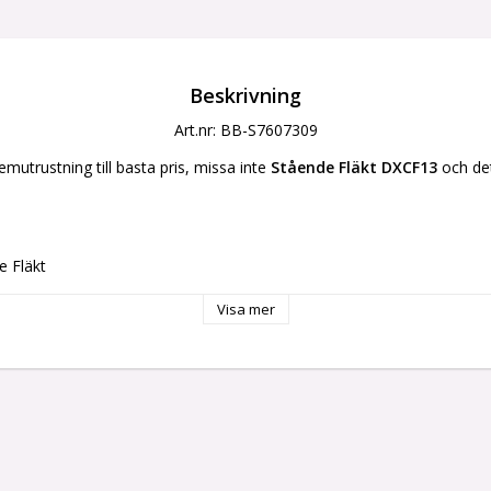
Beskrivning
Art.nr: BB-S7607309
mutrustning till basta pris, missa inte 
Stående Fläkt DXCF13
 och de
e Fläkt
Visa mer
d display
ar
rrkontroll
brytare
ständig botten
ag
ge