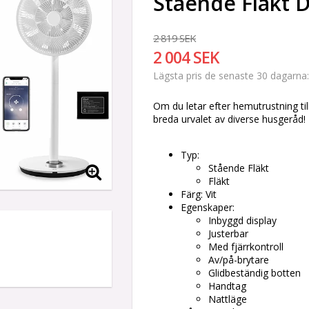
Stående Fläkt 
2 819 SEK
2 004 SEK
Lägsta pris de senaste 30 dagarna
Om du letar efter hemutrustning til
breda urvalet av diverse husgeråd!
Typ:
Stående Fläkt
Fläkt
Färg: Vit
Egenskaper:
Inbyggd display
Justerbar
Med fjärrkontroll
Av/på-brytare
Glidbeständig botten
Handtag
Nattläge