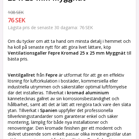
108 SEK
76 SEK
76 SEK
Lägsta pris de senaste 30 dagarna
Om du tycker om att ta hand om minsta detalj i hemmet och
ha koll på senaste nytt för att göra livet lättare, köp
Ventilationsgaller Fepre Kromad 25 x 25 mm Myggnät
till
bästa pris.
Ventilgallret
från
Fepre
är utformat för att ge en effektiv
lösning för luftcirkulation i bostäder, kommersiella eller
industriella utrymmen och säkerställer optimal luftförnyelse
där det installeras. Tillverkat i
kromad aluminium
kännetecknas gallret av sin korrosionsbeständighet och
hållbarhet, samt att det är lätt att rengöra tack vare den släta
ytan. Tillverkat i
Spanien
uppfyller det professionella
tillverkningsstandarder som garanterar enkel och säker
montering, lämplig för både nya installationer och
renoveringar. Den kromade finishen ger ett modernt och
diskret utseende som enkelt passar olika inredningsstilar utan