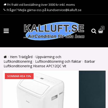
Fri frakt vid beställning över 3000 kr inkl. moms
Frågor? Mejla gärna oss på kundservice@kalluft.se
0
Hem Trädgård
Uppvärming och
Luftkonditionering
Luftkonditionering och fläktar
Bärbar
Luftkonditionering Hisense APC12QC Vit
SOMMAR-REA 15%