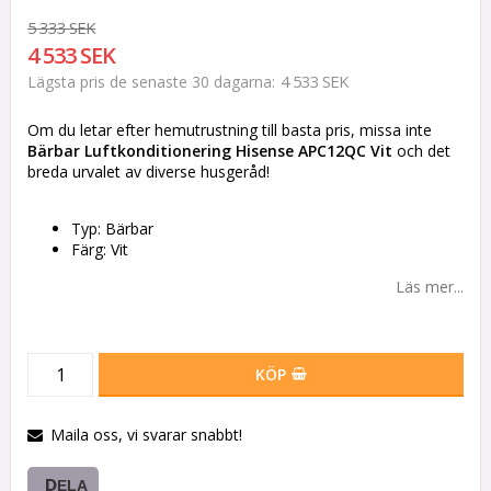
5 333 SEK
4 533 SEK
4 533 SEK
Lägsta pris de senaste 30 dagarna
Om du letar efter hemutrustning till basta pris, missa inte
Bärbar Luftkonditionering Hisense APC12QC Vit
och det
breda urvalet av diverse husgeråd!
Typ: Bärbar
Färg: Vit
Läs mer...
KÖP
Maila oss, vi svarar snabbt!
DELA