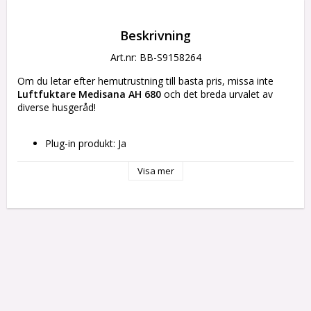
Beskrivning
Art.nr: BB-S9158264
Om du letar efter hemutrustning till basta pris, missa inte 
Luftfuktare Medisana AH 680
 och det breda urvalet av 
diverse husgeråd!
Plug-in produkt: Ja
Typ av kontakt: Plugg EU
Färg: Vit
Visa mer
Hög: 1,5 cm
Strömtillförsel: elnät
Teknologi: Ultrasonic
Räckvidd: 30 m²