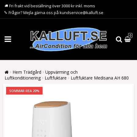
Fri frakt vid beställning över 3000 kr inkl. moms
Frågor? Mejla gärna oss på kundservice@kalluft.se
0
Hem Trädgård
Uppvärming och
Luftkonditionering
Luftfuktare
Luftfuktare Medisana AH 680
SOMMAR-REA 20%