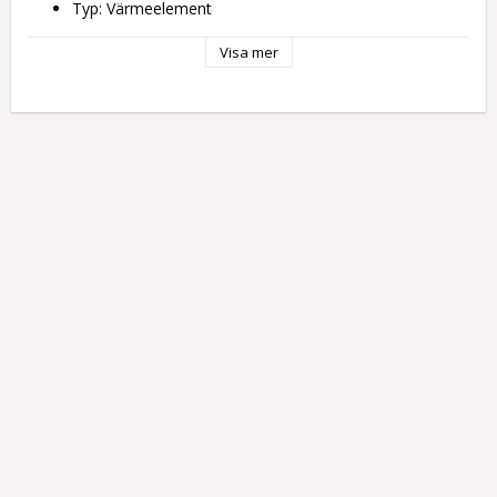
Typ: Värmeelement
Anslutningar: Elkontakt
Energiklass: G
Visa mer
Färg: Vit
Egenskaper: Skydd mot överhettning
Ström: 2000 W
Ström-nivåer: 2
AC-inspänning: 220 - 240 V
Vikt ca: 800 g
Mått ca: 21,5 x 22,5 x 21,5 cm