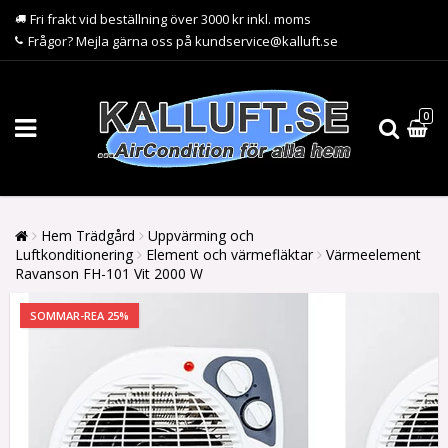
Fri frakt vid beställning över 3000 kr inkl. moms
Frågor? Mejla gärna oss på kundservice@kalluft.se
0
Hem Trädgård
Uppvärming och
Luftkonditionering
Element och värmefläktar
Värmeelement
Ravanson FH-101 Vit 2000 W
SOMMAR-REA 25%