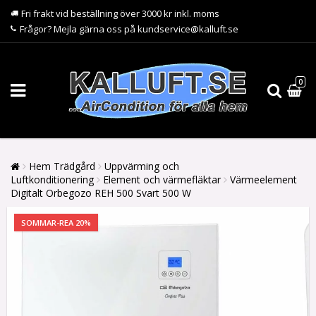
Fri frakt vid beställning över 3000 kr inkl. moms
Frågor? Mejla gärna oss på kundservice@kalluft.se
0
Hem Trädgård
Uppvärming och
Luftkonditionering
Element och värmefläktar
Värmeelement
Digitalt Orbegozo REH 500 Svart 500 W
SOMMAR-REA 20%