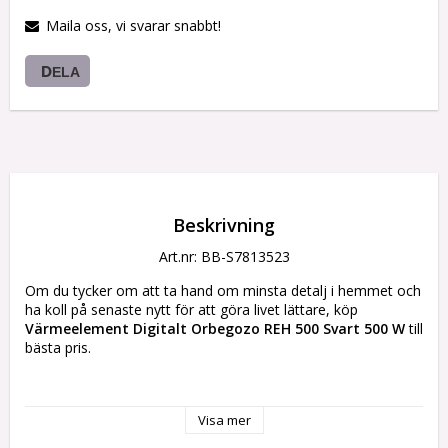
Maila oss, vi svarar snabbt!
DELA
Beskrivning
Art.nr: BB-S7813523
Om du tycker om att ta hand om minsta detalj i hemmet och 
ha koll på senaste nytt för att göra livet lättare, köp 
Värmeelement Digitalt Orbegozo REH 500 Svart 500 W
 till 
bästa pris.
Plug-in produkt: Ja
Typ av kontakt: Plugg EU
Visa mer
Ström: 500 W