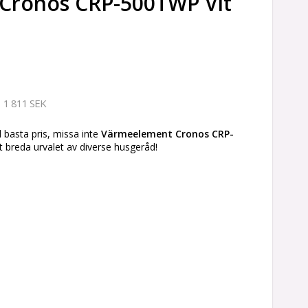
Cronos CRP-500TWP Vit
1 811 SEK
l basta pris, missa inte
Värmeelement Cronos CRP-
 breda urvalet av diverse husgeråd!