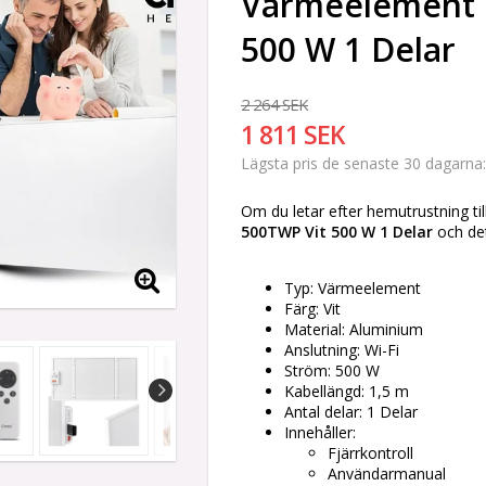
Värmeelement 
500 W 1 Delar
2 264 SEK
1 811 SEK
Lägsta pris de senaste 30 dagarna
Om du letar efter hemutrustning til
500TWP Vit 500 W 1 Delar
och det
Typ: Värmeelement
Färg: Vit
Material: Aluminium
Anslutning: Wi-Fi
Ström: 500 W
Kabellängd: 1,5 m
Antal delar: 1 Delar
Innehåller:
Fjärrkontroll
Användarmanual