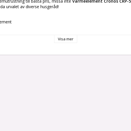
mutrustning till basta pris, missa inte 
Värmeelement Cronos CRP-5
eda urvalet av diverse husgeråd!
lement
uminium
i-Fi
Visa mer
W
1,5 m
1 Delar
ntroll
darmanual