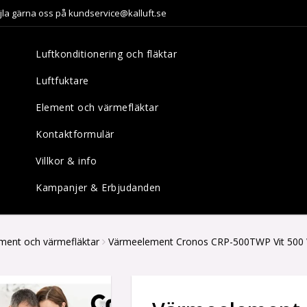
jla gärna oss på kundservice@kalluft.se
Luftkonditionering och fläktar
Luftfuktare
Element och värmefläktar
Kontaktformulär
Villkor & info
Kampanjer & Erbjudanden
ment och värmefläktar
Värmeelement Cronos CRP-500TWP Vit 500 