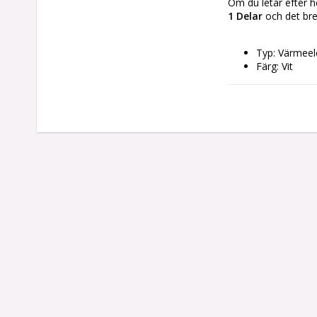
Om du letar efter he
1 Delar
 och det br
Typ: Värmee
Färg: Vit
Material: Al
Anslutning: W
Ström: 500 
Kabellängd: 
Antal delar: 
Innehåller: 
Fjärrko
Använ
Vikt ca: 5 kg