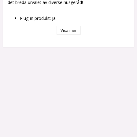
det breda urvalet av diverse husgeråd!
Plug-in produkt: Ja
Typ av kontakt: Plugg EU
Egenskaper: 
Visa mer
Oljeelement (7 ribbor)
Skydd mot överhettning
Typ: Oljeelement
Färg: Vit
Ström: 700 W
Kontrolltyp: Knapp
Vikt ca: 3,3 kg
Bärbar: Ja
Inbyggd display: Inte