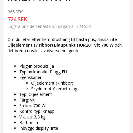
965 SEK
724 SEK
724 SEK
Lägsta pris de senaste 30 dagarna
Om du letar efter hemutrustning till basta pris, missa inte
Oljeelement (7 ribbor) Blaupunkt HOR201 Vit 700 W
och
det breda urvalet av diverse husgeråd!
Plug-in produkt: Ja
Typ av kontakt: Plugg EU
Egenskaper:
Oljeelement (7 ribbor)
Skydd mot överhettning
Typ: Oljeelement
Färg: Vit
Ström: 700 W
Kontrolltyp: Knapp
Vikt ca: 3,3 kg
Bärbar: Ja
Inbyggd display: Inte