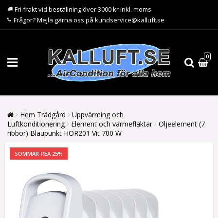
Fri frakt vid beställning över 3000 kr inkl. moms
Frågor? Mejla gärna oss på kundservice@kalluft.se
0
Hem Trädgård
Uppvärming och
Luftkonditionering
Element och värmefläktar
Oljeelement (7
ribbor) Blaupunkt HOR201 Vit 700 W
SOMMAR-REA 25%