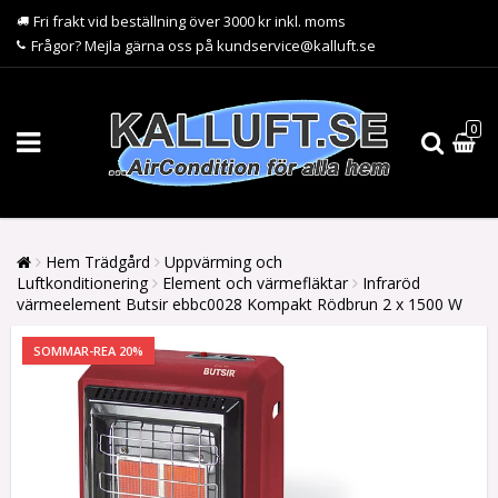
Fri frakt vid beställning över 3000 kr inkl. moms
Frågor? Mejla gärna oss på kundservice@kalluft.se
0
Hem Trädgård
Uppvärming och
Luftkonditionering
Element och värmefläktar
Infraröd
värmeelement Butsir ebbc0028 Kompakt Rödbrun 2 x 1500 W
SOMMAR-REA 20%