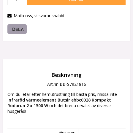
Maila oss, vi svarar snabbt!
DELA
Beskrivning
Art.nr: BB-S7921816
Om du letar efter hemutrustning till basta pris, missa inte 
Infraröd värmeelement Butsir ebbc0028 Kompakt 
Rödbrun 2 x 1500 W
 och det breda urvalet av diverse 
husgeråd!
Typ: Kompakt
Färg: Rödbrun
Visa mer