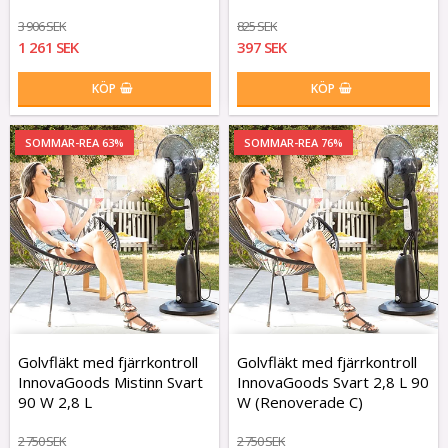
3 906 SEK
825 SEK
1 261 SEK
397 SEK
KÖP
KÖP
SOMMAR-REA 63%
SOMMAR-REA 76%
Golvfläkt med fjärrkontroll
Golvfläkt med fjärrkontroll
InnovaGoods Mistinn Svart
InnovaGoods Svart 2,8 L 90
90 W 2,8 L
W (Renoverade C)
2 750 SEK
2 750 SEK