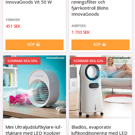
InnovaGoods Vit 50 W
reningsfilter och
fjärrkontroll Bloho
InnovaGoods
1 094 SEK
451 SEK
4 687 SEK
1 703 SEK
KÖP
KÖP
SOMMAR-REA 55%
SOMMAR-REA 62%
Mini U­l­t­r­a­l­j­u­d­s­l­u­f­t­k­y­l­a­r­e­-­l­u­f­
Bladlös, evaporativ
t­f­u­k­t­a­r­e med LED Koolizer
luftkonditionering med LED