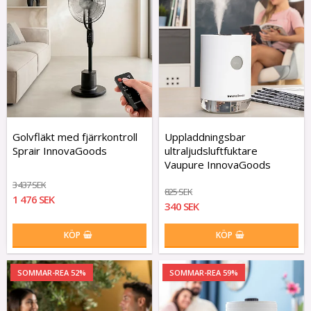
Golvfläkt med fjärrkontroll
Uppladdningsbar
Sprair InnovaGoods
ultraljudsluftfuktare
Vaupure InnovaGoods
3 437 SEK
825 SEK
1 476 SEK
340 SEK
KÖP
KÖP
SOMMAR-REA 52%
SOMMAR-REA 59%