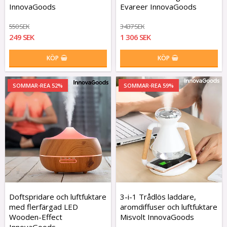
InnovaGoods
Evareer InnovaGoods
550 SEK
3 437 SEK
249 SEK
1 306 SEK
KÖP
KÖP
SOMMAR-REA 52%
SOMMAR-REA 59%
Doftspridare och luftfuktare
3-i-1 Trådlös laddare,
med flerfärgad LED
aromdiffuser och luftfuktare
Wooden-Effect
Misvolt InnovaGoods