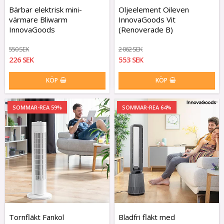
Bärbar elektrisk mini-
Oljeelement Oileven
värmare Bliwarm
InnovaGoods Vit
InnovaGoods
(Renoverade B)
550 SEK
2 062 SEK
226 SEK
553 SEK
KÖP
KÖP
SOMMAR-REA 59%
SOMMAR-REA 64%
Tornfläkt Fankol
Bladfri fläkt med