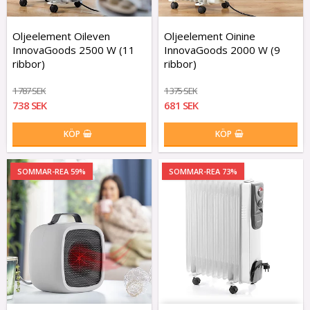
Oljeelement Oileven
Oljeelement Oinine
InnovaGoods 2500 W (11
InnovaGoods 2000 W (9
ribbor)
ribbor)
1 787 SEK
1 375 SEK
738 SEK
681 SEK
KÖP
KÖP
SOMMAR-REA 59%
SOMMAR-REA 73%