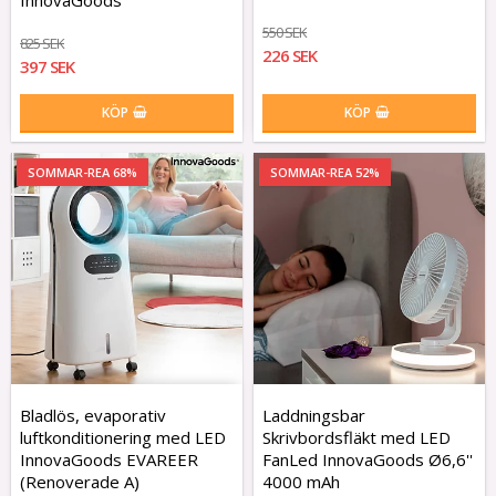
InnovaGoods
550 SEK
825 SEK
226 SEK
397 SEK
KÖP
KÖP
SOMMAR-REA 68%
SOMMAR-REA 52%
Bladlös, evaporativ
Laddningsbar
luftkonditionering med LED
Skrivbordsfläkt med LED
InnovaGoods EVAREER
FanLed InnovaGoods Ø6,6''
(Renoverade A)
4000 mAh