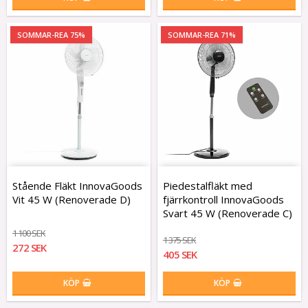
SOMMAR-REA 75%
SOMMAR-REA 71%
Stående Fläkt InnovaGoods
Piedestalfläkt med
Vit 45 W (Renoverade D)
fjärrkontroll InnovaGoods
Svart 45 W (Renoverade C)
1 100 SEK
1 375 SEK
272 SEK
405 SEK
KÖP
KÖP