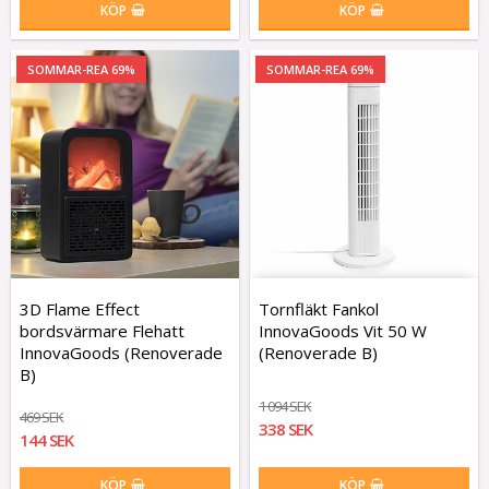
KÖP
KÖP
SOMMAR-REA 69%
SOMMAR-REA 69%
3D Flame Effect
Tornfläkt Fankol
bordsvärmare Flehatt
InnovaGoods Vit 50 W
InnovaGoods (Renoverade
(Renoverade B)
B)
1 094 SEK
469 SEK
338 SEK
144 SEK
KÖP
KÖP