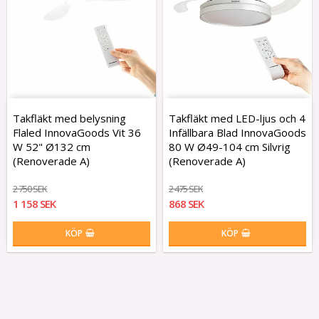
Takfläkt med belysning
Takfläkt med LED-ljus och 4
Flaled InnovaGoods Vit 36
Infällbara Blad InnovaGoods
W 52" Ø132 cm
80 W Ø49-104 cm Silvrig
(Renoverade A)
(Renoverade A)
2 750 SEK
2 475 SEK
1 158 SEK
868 SEK
KÖP
KÖP