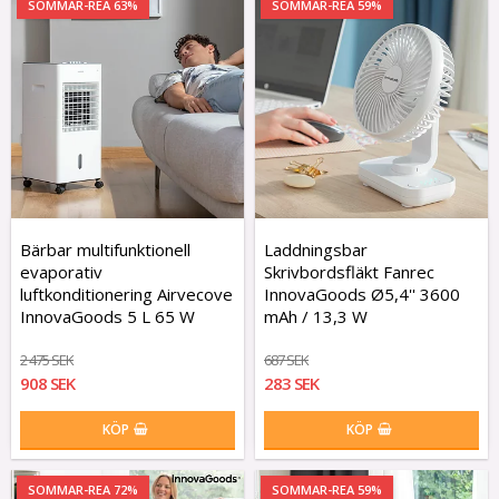
SOMMAR-REA 63%
SOMMAR-REA 59%
Bärbar multifunktionell
Laddningsbar
evaporativ
Skrivbordsfläkt Fanrec
luftkonditionering Airvecove
InnovaGoods Ø5,4'' 3600
InnovaGoods 5 L 65 W
mAh / 13,3 W
2 475 SEK
687 SEK
908 SEK
283 SEK
KÖP
KÖP
SOMMAR-REA 72%
SOMMAR-REA 59%