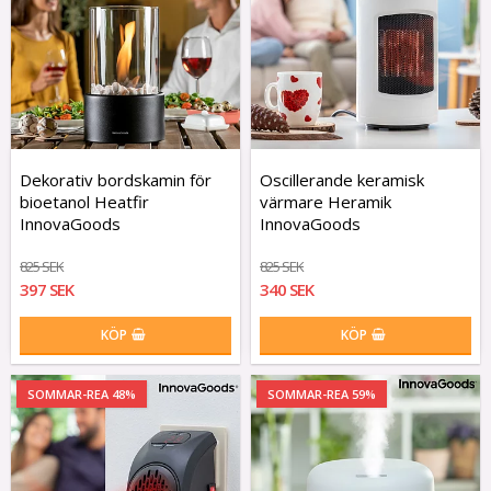
Dekorativ bordskamin för
Oscillerande keramisk
bioetanol Heatfir
värmare Heramik
InnovaGoods
InnovaGoods
825 SEK
825 SEK
397 SEK
340 SEK
KÖP
KÖP
SOMMAR-REA 48%
SOMMAR-REA 59%