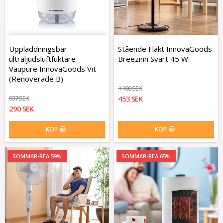
Uppladdningsbar
Stående Fläkt InnovaGoods
ultraljudsluftfuktare
Breezinn Svart 45 W
Vaupure InnovaGoods Vit
(Renoverade B)
1 100 SEK
937 SEK
453 SEK
290 SEK
KÖP
KÖP
SOMMAR-REA 59%
SOMMAR-REA 65%