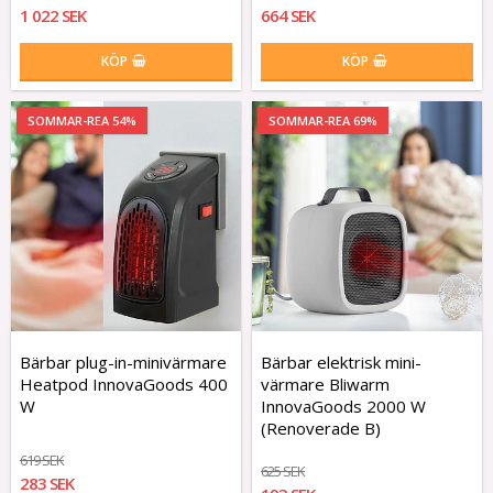
1 022 SEK
664 SEK
KÖP
KÖP
SOMMAR-REA 54%
SOMMAR-REA 69%
Bärbar plug-in-minivärmare
Bärbar elektrisk mini-
Heatpod InnovaGoods 400
värmare Bliwarm
W
InnovaGoods 2000 W
(Renoverade B)
619 SEK
625 SEK
283 SEK