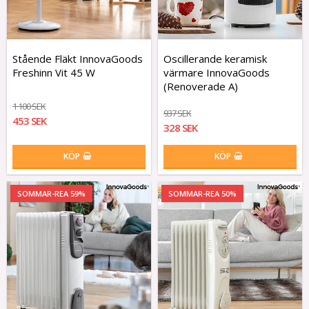
Stående Fläkt InnovaGoods
Oscillerande keramisk
Freshinn Vit 45 W
värmare InnovaGoods
(Renoverade A)
1 100 SEK
937 SEK
453 SEK
328 SEK
KÖP
KÖP
SOMMAR-REA 59%
SOMMAR-REA 50%