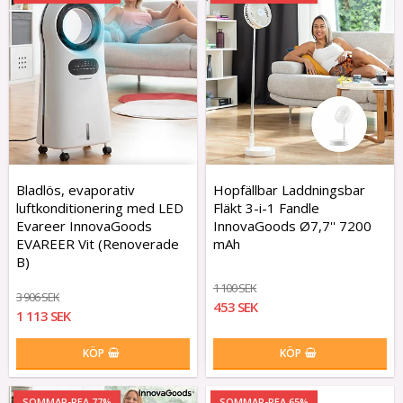
Bladlös, evaporativ
Hopfällbar Laddningsbar
luftkonditionering med LED
Fläkt 3-i-1 Fandle
Evareer InnovaGoods
InnovaGoods Ø7,7'' 7200
EVAREER Vit (Renoverade
mAh
B)
1 100 SEK
3 906 SEK
453 SEK
1 113 SEK
KÖP
KÖP
SOMMAR-REA 77%
SOMMAR-REA 65%