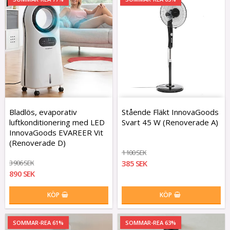
Bladlös, evaporativ
Stående Fläkt InnovaGoods
luftkonditionering med LED
Svart 45 W (Renoverade A)
InnovaGoods EVAREER Vit
(Renoverade D)
1 100 SEK
3 906 SEK
385 SEK
890 SEK
KÖP
KÖP
SOMMAR-REA 61%
SOMMAR-REA 63%