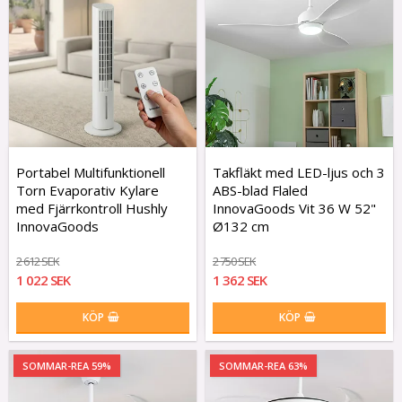
Portabel Multifunktionell
Takfläkt med LED-ljus och 3
Torn Evaporativ Kylare
ABS-blad Flaled
med Fjärrkontroll Hushly
InnovaGoods Vit 36 W 52"
InnovaGoods
Ø132 cm
2 612 SEK
2 750 SEK
1 022 SEK
1 362 SEK
KÖP
KÖP
SOMMAR-REA 59%
SOMMAR-REA 63%