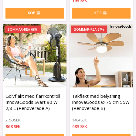
193 SEK
KÖP
KÖP
SOMMAR-REA 68%
SOMMAR-REA 67%
Golvfläkt med fjärrkontroll
Takfläkt med belysning
InnovaGoods Svart 90 W
InnovaGoods Ø 75 cm 55W
2,8 L (Renoverade A)
(Renoverade B)
2 750 SEK
1 484 SEK
868 SEK
483 SEK