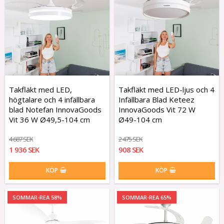
Takfläkt med LED,
Takfläkt med LED-ljus och 4
högtalare och 4 infällbara
Infällbara Blad Keteez
blad Notefan InnovaGoods
InnovaGoods Vit 72 W
Vit 36 W Ø49,5-104 cm
Ø49-104 cm
4 687 SEK
2 475 SEK
1 936 SEK
908 SEK
KÖP
KÖP
SOMMAR-REA 58%
SOMMAR-REA 65%