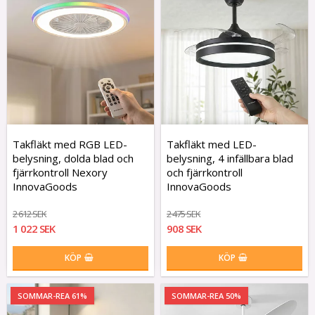
Takfläkt med RGB LED-
Takfläkt med LED-
belysning, dolda blad och
belysning, 4 infällbara blad
fjärrkontroll Nexory
och fjärrkontroll
InnovaGoods
InnovaGoods
2 612 SEK
2 475 SEK
1 022 SEK
908 SEK
KÖP
KÖP
SOMMAR-REA 61%
SOMMAR-REA 50%