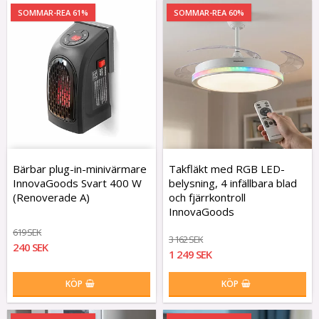
SOMMAR-REA 61%
SOMMAR-REA 60%
Bärbar plug-in-minivärmare
Takfläkt med RGB LED-
InnovaGoods Svart 400 W
belysning, 4 infällbara blad
(Renoverade A)
och fjärrkontroll
InnovaGoods
619 SEK
3 162 SEK
240 SEK
1 249 SEK
KÖP
KÖP