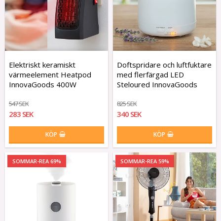
Elektriskt keramiskt
Doftspridare och luftfuktare
värmeelement Heatpod
med flerfärgad LED
InnovaGoods 400W
Steloured InnovaGoods
547 SEK
825 SEK
283 SEK
340 SEK
KÖP
KÖP
SOMMAR-REA 69%
SOMMAR-REA 59%