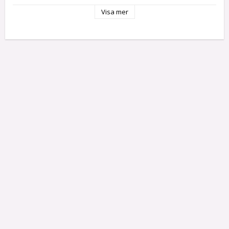
Fjärrkontroll
Luftkonditionering
Visa mer
Färg: Vit
Material: PVC
Kompatibel med: Luftkonditionering
Räckvidd: 10 m
År: 2021