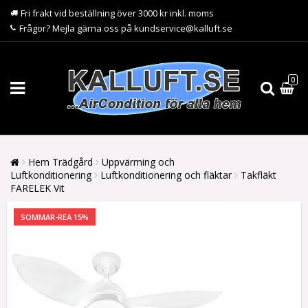
Fri frakt vid beställning över 3000 kr inkl. moms
Frågor? Mejla gärna oss på kundservice@kalluft.se
0
Hem Trädgård
Uppvärming och
Luftkonditionering
Luftkonditionering och fläktar
Takfläkt
FARELEK Vit
SOMMAR-REA 15%