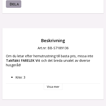
DELA
Beskrivning
Art.nr: BB-S7189136
Om du letar efter hemutrustning till basta pris, missa inte 
Takfläkt FARELEK Vit
 och det breda urvalet av diverse 
husgeråd!
Kniv: 3
Typ: Takfläkt
Färg: Vit
Visa mer
Material: Trä
Typ av kontakt: Plugg EU