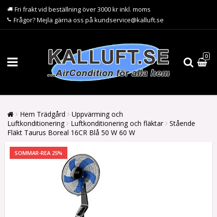
Fri frakt vid beställning över 3000 kr inkl. moms
Frågor? Mejla gärna oss på kundservice@kalluft.se
0
Hem Trädgård
Uppvärming och
Luftkonditionering
Luftkonditionering och fläktar
Stående
Fläkt Taurus Boreal 16CR Blå 50 W 60 W
SOMMAR-REA 25%