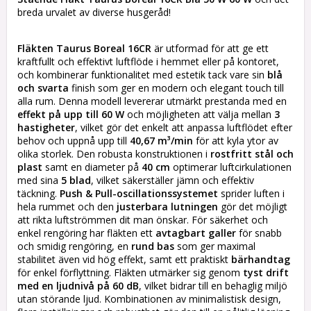
breda urvalet av diverse husgeråd!
Fläkten
Taurus Boreal 16CR
är utformad för att ge ett
kraftfullt och effektivt luftflöde i hemmet eller på kontoret,
och kombinerar funktionalitet med estetik tack vare sin
blå
och svarta
finish som ger en modern och elegant touch till
alla rum. Denna modell levererar utmärkt prestanda med en
effekt på upp till 60 W
och möjligheten att välja mellan
3
hastigheter
, vilket gör det enkelt att anpassa luftflödet efter
behov och uppnå upp till
40,67 m³/min
för att kyla ytor av
olika storlek. Den robusta konstruktionen i
rostfritt stål och
plast
samt en diameter på
40 cm
optimerar luftcirkulationen
med sina
5 blad
, vilket säkerställer jämn och effektiv
täckning.
Push & Pull-oscillationssystemet
sprider luften i
hela rummet och den
justerbara lutningen
gör det möjligt
att rikta luftströmmen dit man önskar. För säkerhet och
enkel rengöring har fläkten ett
avtagbart galler
för snabb
och smidig rengöring, en
rund bas
som ger maximal
stabilitet även vid hög effekt, samt ett praktiskt
bärhandtag
för enkel förflyttning. Fläkten utmärker sig genom
tyst drift
med en ljudnivå på 60 dB
, vilket bidrar till en behaglig miljö
utan störande ljud. Kombinationen av minimalistisk design,