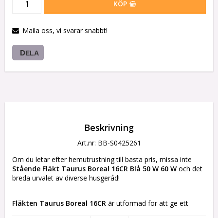
KÖP
Maila oss, vi svarar snabbt!
DELA
Beskrivning
Art.nr: BB-S0425261
Om du letar efter hemutrustning till basta pris, missa inte 
Stående Fläkt Taurus Boreal 16CR Blå 50 W 60 W
 och det 
breda urvalet av diverse husgeråd!
Fläkten
Taurus Boreal 16CR
 är utformad för att ge ett 
kraftfullt och effektivt luftflöde i hemmet eller på kontoret, 