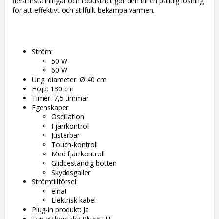
flera inställningar och robusthet gör den till en pålitlig lösning
för att effektivt och stilfullt bekämpa värmen.
Ström:
50 W
60 W
Ung. diameter: Ø 40 cm
Höjd: 130 cm
Timer: 7,5 timmar
Egenskaper:
Oscillation
Fjärrkontroll
Justerbar
Touch-kontroll
Med fjärrkontroll
Glidbeständig botten
Skyddsgaller
Strömtillförsel:
elnät
Elektrisk kabel
Plug-in produkt: Ja
Typ av kontakt: Plugg EU