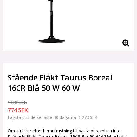
Stående Fläkt Taurus Boreal
16CR Blå 50 W 60 W
1 032 SEK
774 SEK
1 270 SEK
Lägsta pris de senaste 30 dagarna
Om du letar efter hemutrustning till basta pris, missa inte
Stående Fläkt Taurus Boreal 16CR Blå 50 W 60 W
och det