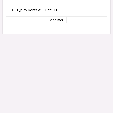
Typ av kontakt: Plugg EU
Plug-in produkt: Ja
Typ: 
Visa mer
Stående Fläkt
Fot
Lägen: 2 Lägen
Strömtillförsel: 
elnät
Elektrisk kabel
Färg: Vit
Egenskaper: Justerbar
Ström: 45 W
Höjd: 130 cm
Spänning: 
220-240 V
220-240 V 50 Hz
Hastighet: 3 hastigheter
Timer: Inte
Ung. diameter: Ø 40 cm