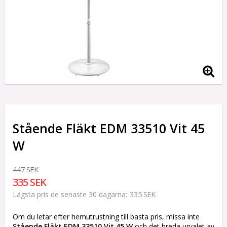
Stående Fläkt EDM 33510 Vit 45
W
447 SEK
335 SEK
335 SEK
Lägsta pris de senaste 30 dagarna
Om du letar efter hemutrustning till basta pris, missa inte
Stående Fläkt EDM 33510 Vit 45 W
och det breda urvalet av