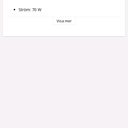
Ström: 70 W
Kapacitet: 4,5 L
Färg: Svart
Visa mer
Material: Plast
Spänning: 220 V
Strömtillförsel: 
Batteri
CC/CA-ström
Ljudnivå Lc IEC: 44 dB