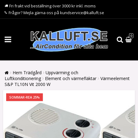
Fri frakt vid beställning över 3000 kr inkl. moms
Frågor? Mejla gärna oss på kundservice@kalluft.se
0
Hem Trädgård
Uppvärming och
Luftkonditionering
Element och värmefläktar
Värmeelement
S&P TL10N Vit 2000 W
SOMMAR-REA 25%