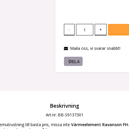
-
+
Maila oss, vi svarar snabbt!
DELA
Beskrivning
Art.nr: BB-S9137301
mutrustning till basta pris, missa inte 
Värmeelement Ravanson FH-1