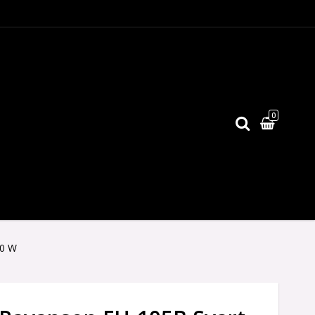
0
Din varukorg är tom
00 W