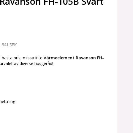
Ravanson FH-105B Svart
541 SEK
l basta pris, missa inte
Värmeelement Ravanson FH-
urvalet av diverse husgeråd!
hettning