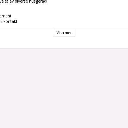
valet av diverse husgeråd!
lement
 Elkontakt
G
Visa mer
Skydd mot överhettning
 W
 2
: 220 - 240 V
 2,5 x 26,5 cm