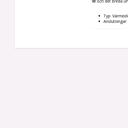
W
 och det breda ur
Typ: Värmee
Anslutningar:
Färg: Svart
Energiklass: 
Egenskaper: 
Ström: 2000
Ström-nivåer:
AC-inspänning
Vikt ca: 800 g
Mått ca: 21 x