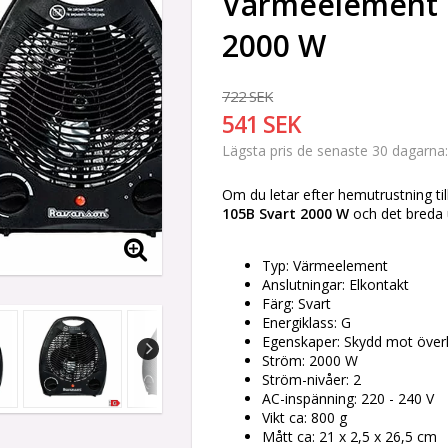
Värmeelement 
2000 W
722 SEK
541 SEK
Lägsta pris de senaste 30 dagarna
Om du letar efter hemutrustning til
105B Svart 2000 W
och det breda 
Typ: Värmeelement
Anslutningar: Elkontakt
Färg: Svart
Energiklass: G
Egenskaper: Skydd mot över
Ström: 2000 W
Ström-nivåer: 2
AC-inspänning: 220 - 240 V
Vikt ca: 800 g
Mått ca: 21 x 2,5 x 26,5 cm