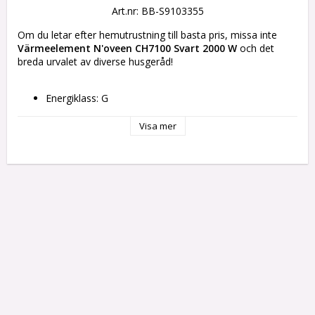
Art.nr: BB-S9103355
Om du letar efter hemutrustning till basta pris, missa inte 
Värmeelement N'oveen CH7100 Svart 2000 W
 och det 
breda urvalet av diverse husgeråd!
Energiklass: G
Typ: Konvektor
Färg: 
Visa mer
Svart
Vit
Egenskaper: 
Inbyggd display
3 nivåer
Ström: 2000 W
Innehåller: 
Fjärrkontroll
Batteri
Vikt ca: 3,4 kg
Mått ca: 60 x 7,5 x 81 cm
Spänning: 240 V
Strömtillförsel: Elektrisk kabel
Rekommenderad användning: Golv