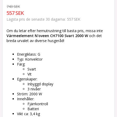
743 SEK
557 SEK
557 SEK
Lägsta pris de senaste 30 dagarna
Om du letar efter hemutrustning till basta pris, missa inte
Värmeelement N'oveen CH7100 Svart 2000 W
och det
breda urvalet av diverse husgeråd!
Energiklass: G
Typ: Konvektor
Färg:
Svart
Vit
Egenskaper:
Inbyggd display
3 nivåer
Ström: 2000 W
Innehåller:
Fjärrkontroll
Batteri
Vikt ca: 3,4 kg