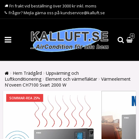
Fri frakt vid beställning över 3000 kr inkl. moms
Frågor? Mejla gärna oss på kundservice@kalluft.se
0
Hem Trädgård
Uppvärming och
Luftkonditionering
Element och värmefläktar
Värmeelement
N'oveen CH7100 Svart 2000 W
SOMMAR-REA 25%