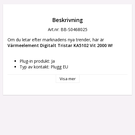
Beskrivning
Art.nr: BB-S0468025
Om du letar efter marknadens nya trender, här är 
Värmeelement Digitalt Tristar KA5102 Vit 2000 W
!
Plug-in produkt: Ja
Typ av kontakt: Plugg EU
Färg: Vit
Ström: 2000 W
Visa mer
Strömtillförsel: elnät
Temperatur max.: 35ºC