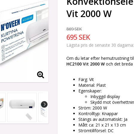
Konvektionsel
Vit 2000 W
869 SEK
695 SEK
Lägsta pris de senaste 30 dagarna
Om du letar efter hemutrustning til
HC2100 Vit 2000 W
och det breda 
Färg: Vit
Material: Plast
Egenskaper:
Inbyggd display
Skydd mot överhettni
Ström: 2000 W
Kontrolltyp: Knappar
Stängs av automatiskt: Ja
Mått ca: 21 x 21 x 13 cm
Strömtillförsel: DC