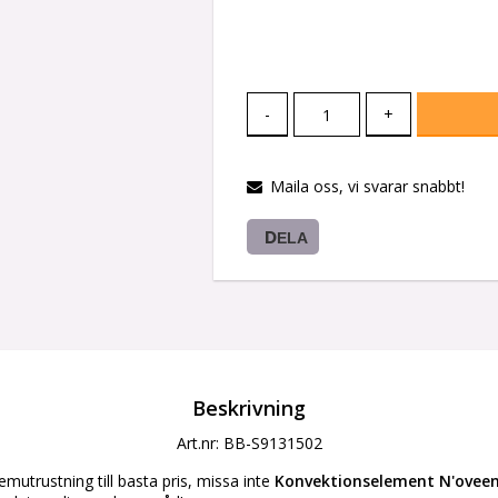
-
+
Maila oss, vi svarar snabbt!
DELA
Beskrivning
Art.nr: BB-S9131502
mutrustning till basta pris, missa inte 
Konvektionselement N'oveen 