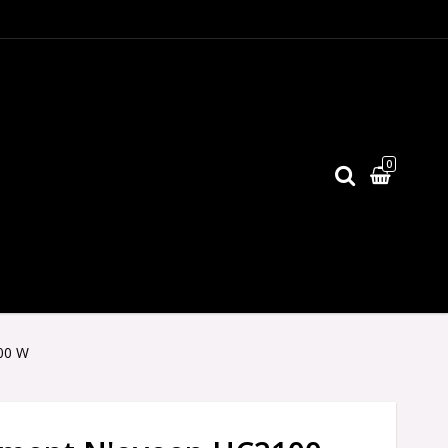
0
00 W