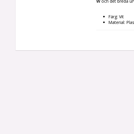
W
 och det breda ur
Färg: Vit
Material: Plas
Egenskaper: 
Inbygg
Skydd 
Ström: 2000
Kontrolltyp: 
Stängs av aut
Mått ca: 21 
Strömtillförs