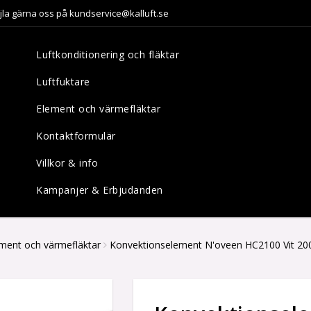
jla gärna oss på kundservice@kalluft.se
Luftkonditionering och fläktar
Luftfuktare
Element och värmefläktar
Kontaktformulär
Villkor & info
Kampanjer & Erbjudanden
ment och värmefläktar
Konvektionselement N'oveen HC2100 Vit 20