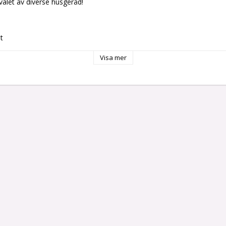
valet av diverse husgeråd!
t
d display
Visa mer
mot överhettning
 W
Knappar
omatiskt: Ja
x 21 x 13 cm
el: DC